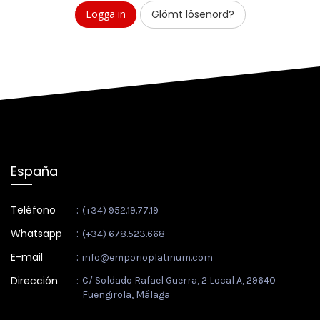
Glömt lösenord?
España
Teléfono
:
(+34) 952.19.77.19
Whatsapp
:
(+34) 678.523.668
E-mail
:
info@emporioplatinum.com
Dirección
:
C/ Soldado Rafael Guerra, 2 Local A, 29640
Fuengirola, Málaga