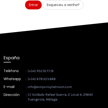
Esqueceu a senha?
España
Teléfono
:
(+34) 952.19.77.19
Whatsapp
:
(+34) 678.523.668
E-mail
:
info@emporioplatinum.com
Dirección
:
C/ Soldado Rafael Guerra, 2 Local A, 29640
Fuengirola, Málaga