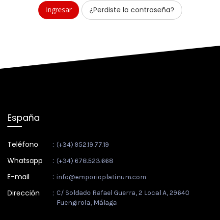
¿Perdiste la contraseña?
España
Teléfono
:
(+34) 952.19.77.19
Whatsapp
:
(+34) 678.523.668
E-mail
:
info@emporioplatinum.com
Dirección
:
C/ Soldado Rafael Guerra, 2 Local A, 29640
Fuengirola, Málaga