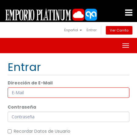
Español
Entrar
Ver Carrito
Togg
navig
Entrar
Dirección de E-Mail
Contraseña
Recordar Datos de Usuario