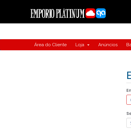
Área do Cliente
Loja
Anúncios
B
E
S