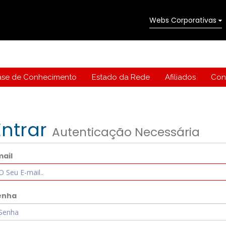
Webs Corporativas
ase de Conhecimento
Estado da Rede
Afiliados
Con
Entrar
Autenticação Necessária
mail
enha