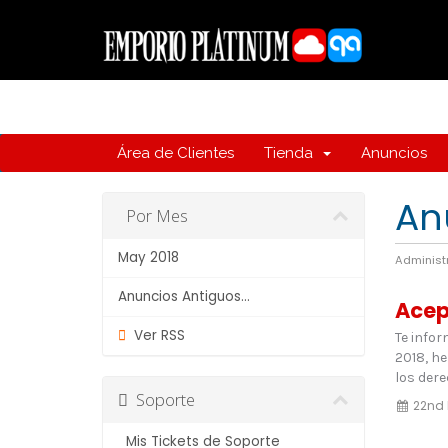
Área de Clientes
Tienda
Anuncios
An
Por Mes
May 2018
Administ
Anuncios Antiguos...
Acep
Ver RSS
Te infor
2018, h
los dere
Soporte
22nd 
Mis Tickets de Soporte