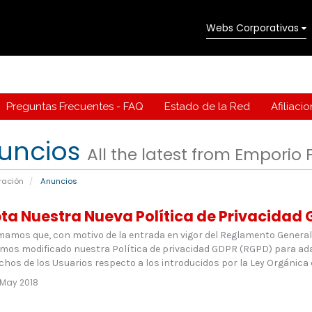
Webs Corporativas
Preguntas Frecuentes - FAQ
Estado de la Red
Afiliaci
uncios
All the latest from Emporio
ración
Anuncios
ta Nuestra Nueva Política de Privacidad
mamos que, con motivo de la entrada en vigor del Reglamento General
emos modificado nuestra Política de privacidad GDPR (RGPD) para ad
chos de los Usuarios respecto a los introducidos por la Ley Orgánica d
May 2018