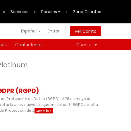
Servicios
Paneles
Zona Clientes
Español
Entrar
Ver Carrito
ones
Contáctenos
Cuenta
 Platinum
 GDPR (RGPD)
 de Protección de Datos (RGPD) el 25 de mayo de
aptarla a los nuevos requerimientos.El RGPD amplía
e Protección de ...
Leer Más »