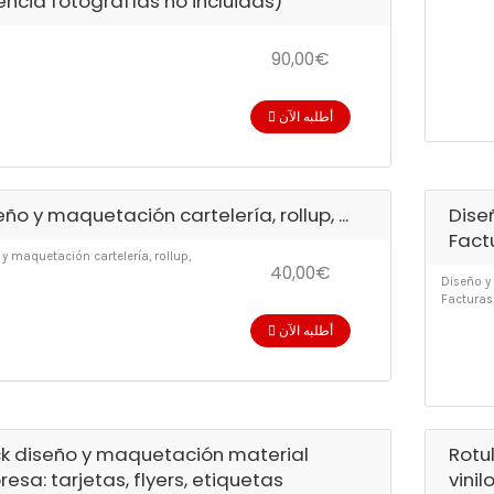
cencia fotografías no incluidas)
90,00€
أطلبه الآن
eño y maquetación cartelería, rollup, ...
Dise
Fact
y maquetación cartelería, rollup,
40,00€
Diseño y
Facturas
أطلبه الآن
k diseño y maquetación material
Rotu
resa: tarjetas, flyers, etiquetas
vinil