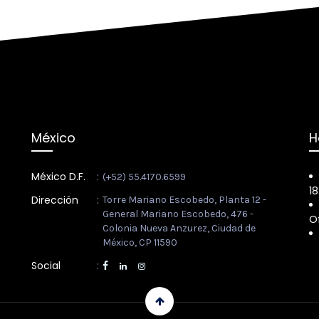
México
H
México D.F.
:
(+52) 55.4170.6599
18
Dirección
:
Torre Mariano Escobedo, Planta 12 -
General Mariano Escobedo, 476 -
O
Colonia Nueva Anzurez, Ciudad de
México, CP 11590
Social
: