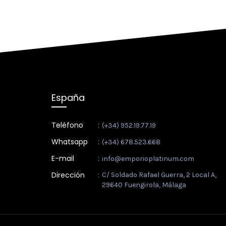
España
Teléfono
:
(+34) 952.19.77.19
Whatsapp
:
(+34) 678.523.668
E-mail
:
info@emporioplatinum.com
Dirección
:
C/ Soldado Rafael Guerra, 2 Local A,
29640 Fuengirola, Málaga