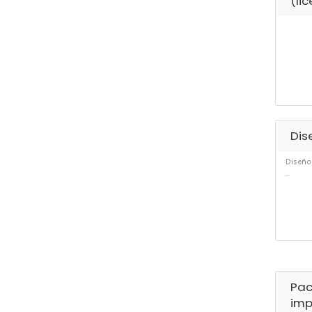
(li
Dis
Diseño 
...
Pac
imp