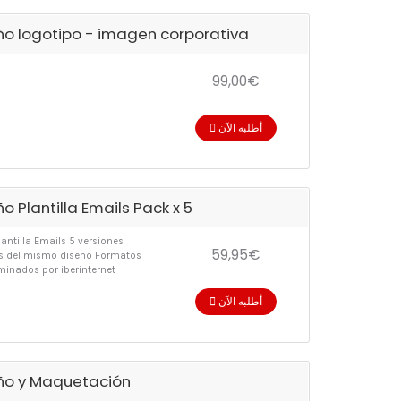
ño logotipo - imagen corporativa
99,00€
أطلبه الآن
o Plantilla Emails Pack x 5
lantilla Emails 5 versiones
59,95€
es del mismo diseño Formatos
minados por iberinternet
أطلبه الآن
ño y Maquetación