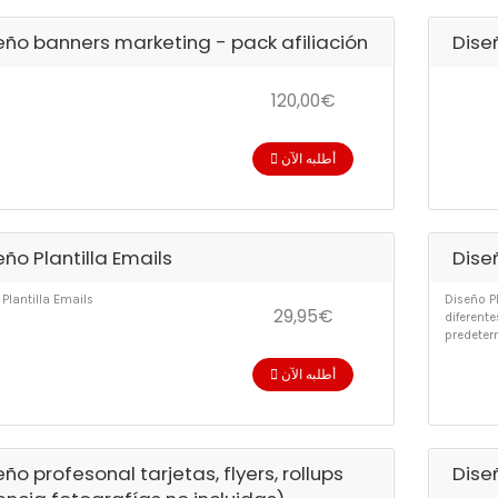
eño banners marketing - pack afiliación
Dise
120,00€
أطلبه الآن
eño Plantilla Emails
Diseñ
Plantilla Emails
Diseño P
29,95€
diferent
predeter
أطلبه الآن
eño profesonal tarjetas, flyers, rollups
Dise