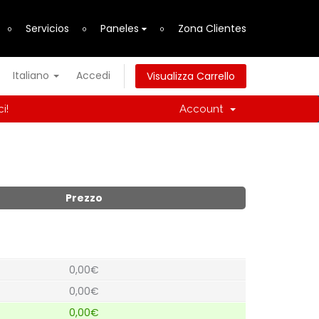
Servicios
Paneles
Zona Clientes
Italiano
Accedi
Visualizza Carrello
i!
Account
Prezzo
0,00€
0,00€
0,00€