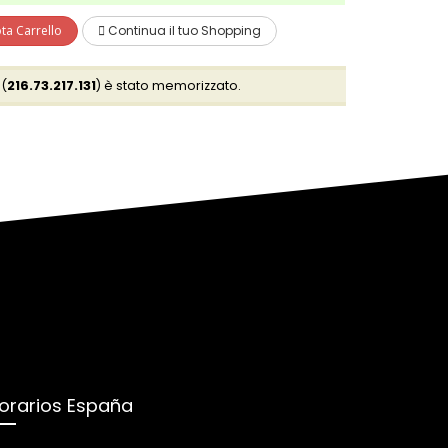
ta Carrello
Continua il tuo Shopping
 (
216.73.217.131
) è stato memorizzato.
orarios España