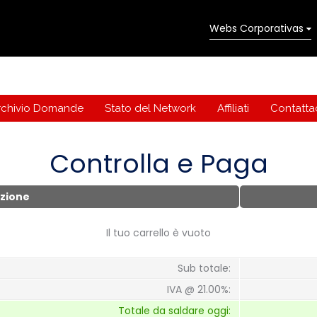
Webs Corporativas
rchivio Domande
Stato del Network
Affiliati
Contattac
Controlla e Paga
izione
Il tuo carrello è vuoto
Sub totale:
IVA @ 21.00%:
Totale da saldare oggi: