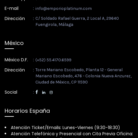
E-mail
:
info@emporioplatinum.com
Dirección
:
C/ Soldado Rafael Guerra, 2 Local A, 29640
Fuengirola, Málaga
México
México D.F.
:
(+52) 55.4170.6599
Dirección
:
Torre Mariano Escobedo, Planta 12 - General
Mariano Escobedo, 476 - Colonia Nueva Anzurez,
Ciudad de México, CP 11590
Social
:
Horarios España
Atención Ticket/Emails
:
Lunes-Viernes (9:30-18:30)
Atención Telefónica y Presencial con Cita Previa Oficina
: