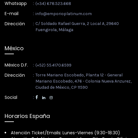
Whatsapp
:
(+34) 678.523.668
E-mail
:
info@emporioplatinum.com
Dirección
:
C/ Soldado Rafael Guerra, 2 Local A, 29640
Fuengirola, Málaga
México
México D.F.
:
(+52) 55.4170.6599
Dirección
:
Torre Mariano Escobedo, Planta 12 - General
Mariano Escobedo, 476 - Colonia Nueva Anzurez,
Ciudad de México, CP 11590
Social
:
Horarios España
Atención Ticket/Emails
:
Lunes-Viernes (9:30-18:30)