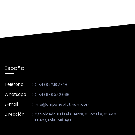
España
Teléfono
:
(+34) 952.19.77.19
Whatsapp
:
(+34) 678.523.668
E-mail
:
info@emporioplatinum.com
Dirección
:
C/ Soldado Rafael Guerra, 2 Local A, 29640
Fuengirola, Málaga