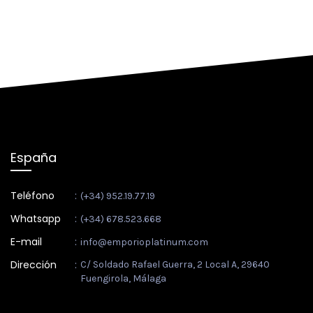
España
Teléfono
:
(+34) 952.19.77.19
Whatsapp
:
(+34) 678.523.668
E-mail
:
info@emporioplatinum.com
Dirección
:
C/ Soldado Rafael Guerra, 2 Local A, 29640
Fuengirola, Málaga