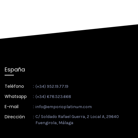
España
Teléfono
:
(+34) 952.19.77.19
Whatsapp
:
(+34) 678.523.668
E-mail
:
info@emporioplatinum.com
Dirección
:
C/ Soldado Rafael Guerra, 2 Local A, 29640
Fuengirola, Málaga